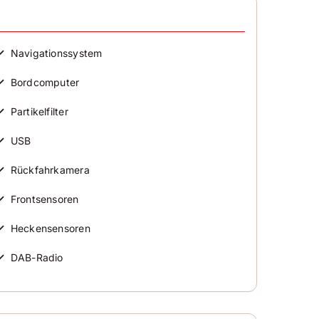
irbag
ront-, Seiten- und weitere Airbags
✓
Navigationssystem
✓
Bordcomputer
✓
Partikelfilter
✓
USB
✓
Rückfahrkamera
✓
Frontsensoren
✓
Heckensensoren
✓
DAB-Radio
✓
Tuner