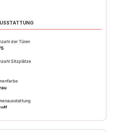
USSTATTUNG
nzahl der Türen
/5
nzahl Sitzplätze
nnenfarbe
rau
nnenausstattung
toff
limatisierung
utomatic climatisation 3 zones