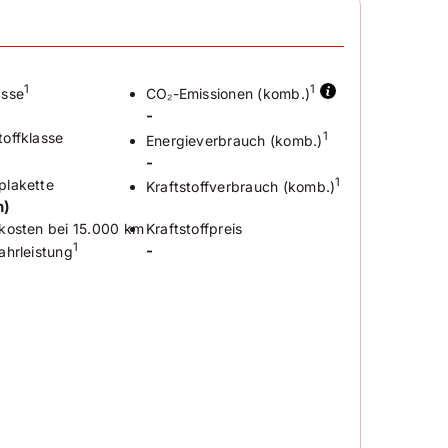
1
1
asse
CO₂-Emissionen (komb.)
-
offklasse
1
Energieverbrauch (komb.)
6
-
plakette
1
Kraftstoffverbrauch (komb.)
n)
kosten bei 15.000 km
Kraftstoffpreis
1
-
ahrleistung