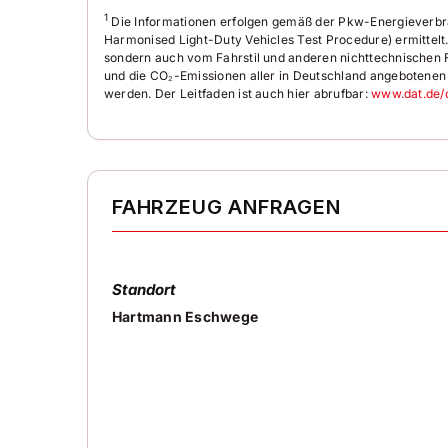
• Außenspiegel mit Abblendautomatik links
1
Die Informationen erfolgen gemäß der Pkw-Energiever
• Außenspiegel mit Bordsteinautomatik rechts
Harmonised Light-Duty Vehicles Test Procedure) ermittelt.
•
Fernlichtassistent (Light Assist)
sondern auch vom Fahrstil und anderen nichttechnischen F
• autom. Fahrlichtschaltung
und die CO₂-Emissionen aller in Deutschland angebotenen
•
Coming Home / Leaving Home
werden. Der Leitfaden ist auch hier abrufbar:
www.dat.de/
•
LED Tagfahrlicht
•
LED Heckleuchten
•
Nebelscheinwerfer LED mit integriertem Abbie
• LED Kennzeichenbeleuchtung
•
Regensensor
FAHRZEUG ANFRAGEN
• Innenspiegel mit Abblendautomatik
• Müdigkeitserkennungs-Sensor
•
Start-/ Stopp-Anlage
•
Parkbremse elektr.
Standort
•
Auto-Hold-Funktion
Hartmann Eschwege
• Dachreling
•
Perleffekt-Lackierung
•
Keyless-Startsystem
•
Mobiltelefon-Schnittstelle Comfort
•
kabellose Ladefunktion
• 12V Steckdose im Kofferraum
•
Scheiben in Heck und Fond abgedunkelt (65%)