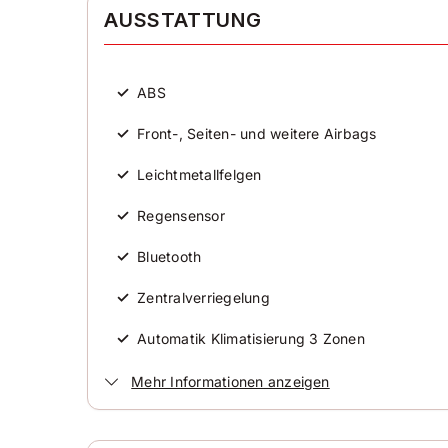
AUSSTATTUNG
Zylinder
4
✓
ABS
Karosserieform
Kombi
✓
Front-, Seiten- und weitere Airbags
✓
Leichtmetallfelgen
✓
Regensensor
✓
Bluetooth
✓
Zentralverriegelung
✓
Automatik Klimatisierung 3 Zonen
✓
Elektrische Außenspiegel
Mehr Informationen anzeigen
✓
Elektrische Fensterheber