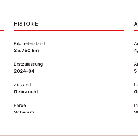
HISTORIE
A
Kilometerstand
A
35.750 km
4
Erstzulassung
A
2024-04
5
Zustand
I
Gebraucht
G
Farbe
I
Schwarz
S
Farbe (Hersteller)
K
Deep Black Perleffekt
A