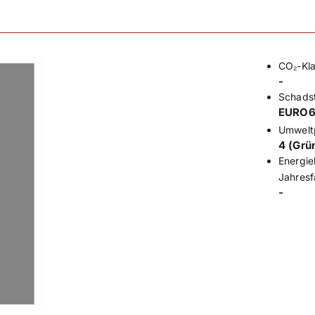
CO₂-Kl
-
Schadst
EURO
nd
Umwelt
4 (Grü
Energie
nks elektr.
Jahresf
-