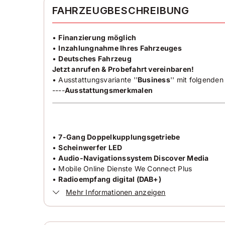
FAHRZEUGBESCHREIBUNG
•
Finanzierung möglich
•
Inzahlungnahme Ihres Fahrzeuges
•
Deutsches Fahrzeug
Jetzt anrufen & Probefahrt vereinbaren!
• Ausstattungsvariante ''
Business
'' mit folgenden
----
Ausstattungsmerkmalen
•
7-Gang Doppelkupplungsgetriebe
•
Scheinwerfer LED
•
Audio-Navigationssystem Discover Media
• Mobile Online Dienste We Connect Plus
•
Radioempfang digital (DAB+)
•
App-Connect Wireless
Mehr Informationen anzeigen
•
Business-Paket Premium
•
autom. Distanzregelung (ACC)
• Umfeldbeobachtungssystem (Front assist)