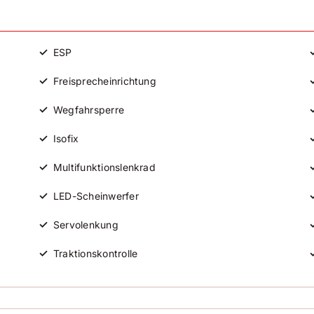
A
F
✓
ESP
✓
Freisprecheinrichtung
✓
Wegfahrsperre
✓
Isofix
✓
Multifunktionslenkrad
✓
LED-Scheinwerfer
✓
Servolenkung
✓
Traktionskontrolle
✓
Lederlenkrad
✓
Reifendruckkontrolle