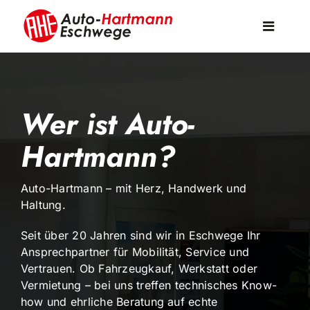
Skip
to
Toggle
content
Navigati
Fahrzeuge
Wer ist Auto-
Service
Hartmann?
Vermietung
Auto-Hartmann – mit Herz, Handwerk und
Haltung.
Über uns
Seit über 20 Jahren sind wir in Eschwege Ihr
Ansprechpartner für Mobilität, Service und
Kontakt
Vertrauen. Ob Fahrzeugkauf, Werkstatt oder
Vermietung – bei uns treffen technisches Know-
how und ehrliche Beratung auf echte