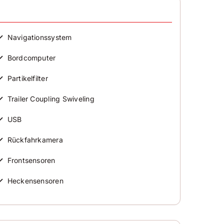
irbag
ront-, Seiten- und weitere Airbags
✓
Navigationssystem
✓
Bordcomputer
✓
Partikelfilter
✓
Trailer Coupling Swiveling
✓
USB
✓
Rückfahrkamera
✓
Frontsensoren
✓
Heckensensoren
✓
DAB-Radio
✓
Tuner