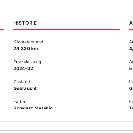
HISTORIE
A
Kilometerstand
A
29.330 km
4
Erstzulassung
A
2024-02
5
Zustand
I
Gebraucht
G
Farbe
I
Schwarz Metallic
T
Farbe (Hersteller)
K
Mitternachtsschwarz
A