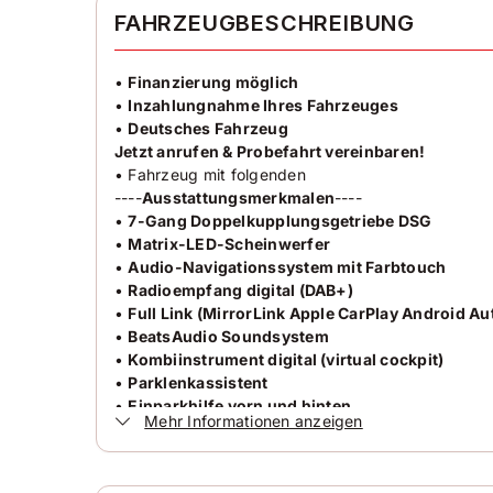
✓
Freisprecheinrichtung
FAHRZEUGBESCHREIBUNG
•
Finanzierung möglich
•
Inzahlungnahme Ihres Fahrzeuges
•
Deutsches Fahrzeug
Jetzt anrufen & Probefahrt vereinbaren!
• Fahrzeug mit folgenden
----
Ausstattungsmerkmalen
----
•
7-Gang Doppelkupplungsgetriebe DSG
•
Matrix-LED-Scheinwerfer
•
Audio-Navigationssystem mit Farbtouch
•
Radioempfang digital (DAB+)
•
Full Link (MirrorLink Apple CarPlay Android Au
•
BeatsAudio Soundsystem
•
Kombiinstrument digital (virtual cockpit)
•
Parklenkassistent
•
Einparkhilfe vorn und hinten
Mehr Informationen anzeigen
•
Rückfahrkamera
•
Panorama-Schiebe-/ Hebedach elektr.
•
Fahrassistenz-Paket XL