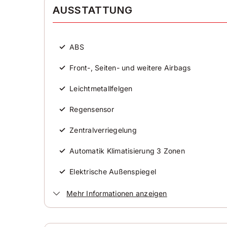
AUSSTATTUNG
Zylinder
4
✓
ABS
Karosserieform
Kombi
✓
Front-, Seiten- und weitere Airbags
✓
Leichtmetallfelgen
✓
Regensensor
✓
Zentralverriegelung
✓
Automatik Klimatisierung 3 Zonen
✓
Elektrische Außenspiegel
✓
Elektrische Fensterheber
Mehr Informationen anzeigen
✓
ESP