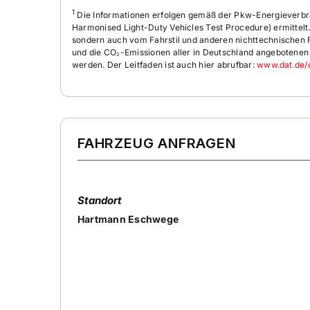
•
Sport-Schalensitze vorn heizbar
1
Die Informationen erfolgen gemäß der Pkw-Energiever
•
Sitz vorn links elektr. verstellbar
Harmonised Light-Duty Vehicles Test Procedure) ermittelt.
sondern auch vom Fahrstil und anderen nichttechnischen F
• Sitze vorn höhenverstellbar
und die CO₂-Emissionen aller in Deutschland angebotenen
• Lendenwirbelstützen vorn
werden. Der Leitfaden ist auch hier abrufbar:
www.dat.de/
• Isofix
• Mittelarmlehne vorn und hinten
• Dachhimmel schwarz
• Laderaumboden variabel und herausnehmbar
•
Klimaautomatik 3-Zonen
FAHRZEUG ANFRAGEN
•
Multifunktionslederlenkrad heizbar
•
Schaltwippen
• Fensterheber elektr.
•
Außenspiegel elektr. verstell-/ heiz-/ anklappb
Standort
•
Außenspiegel rechts mit autom. Absenkfunkti
•
Außenspiegel mit Umfeldleuchte
Hartmann Eschwege
• Licht- und Sicht-Paket
• Coming Home / Leaving Home
• Licht- und Regensensor
• Innenspiegel mit Abblendautomatik
•
LED Tagfahrlicht
•
LED Heckleuchten mit dynamischem Blinklicht