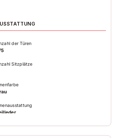
USSTATTUNG
nzahl der Türen
/5
nzahl Sitzplätze
nnenfarbe
rau
nnenausstattung
eilleder
limatisierung
utomatic climatisation 3 zones