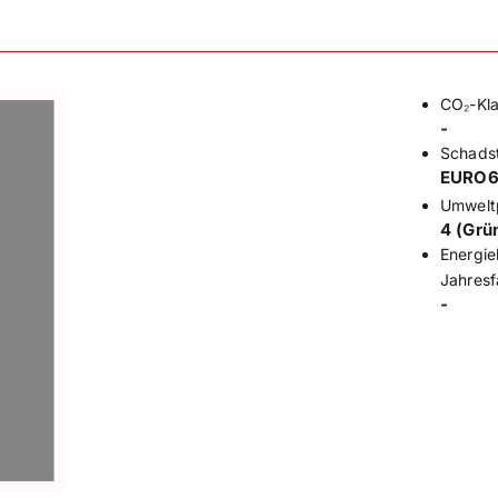
CO₂-Kl
-
Schadst
EURO
Umwelt
4 (Grü
Energie
Jahresf
-
)