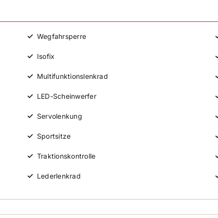
A
F
✓
Wegfahrsperre
✓
Isofix
✓
Multifunktionslenkrad
✓
LED-Scheinwerfer
✓
Servolenkung
✓
Sportsitze
✓
Traktionskontrolle
✓
Lederlenkrad
✓
Reifendruckkontrolle
✓
Getönte Scheiben