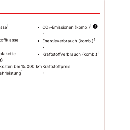
1
1
asse
CO₂-Emissionen (komb.)
-
offklasse
1
Energieverbrauch (komb.)
6
-
plakette
1
Kraftstoffverbrauch (komb.)
n)
kosten bei 15.000 km
Kraftstoffpreis
1
-
ahrleistung