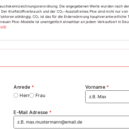
brauchskennzeichnungsverordnung. Die angegebenen Werte wurden nach d
 Der Kraftstoffverbrauch und der CO₂-Ausstoß eines Pkw sind nicht nur von 
aktoren abhängig. CO₂ ist das für die Erderwärmung hauptverantwortliche T
 neuen Pkw-Modelle ist unentgeltlich einsehbar an jedem Verkaufsort in De
co2/
ar
on
Anrede
*
Vorname
*
Herr
Frau
E-Mail Adresse
*