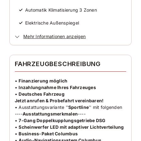
74.530 km
✓
Automatik Klimatisierung 3 Zonen
Erstzulassung
2024-02
✓
Elektrische Außenspiegel
Zustand
✓
Elektrische Fensterheber
Mehr Informationen anzeigen
Gebraucht
✓
ESP
Farbe
✓
Freisprecheinrichtung
FAHRZEUGBESCHREIBUNG
Schwarz
✓
Wegfahrsperre
Farbe (Hersteller)
•
Finanzierung möglich
Schwarz-Magic
✓
•
Inzahlungnahme Ihres Fahrzeuges
Isofix
•
Deutsches Fahrzeug
✓
Multifunktionslenkrad
Jetzt anrufen & Probefahrt vereinbaren!
AUSSTATTUNG
• Ausstattungsvariante ''
Sportline
'' mit folgenden
✓
LED-Scheinwerfer
----
Ausstattungsmerkmalen
----
•
7-Gang Doppelkupplungsgetriebe DSG
Anzahl der Türen
✓
Servolenkung
•
Scheinwerfer LED mit adaptiver Lichtverteilung
4/5
•
Business-Paket Columbus
✓
Traktionskontrolle
•
Audio-Navigationssystem Columbus