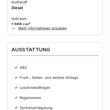
Kraftstoff
Diesel
Hubraum
1.968 cm³
Mehr Informationen anzeigen
Antriebsart
Allradantrieb
AUSSTATTUNG
Zylinder
4
✓
ABS
Karosserieform
Kombi
✓
Front-, Seiten- und weitere Airbags
✓
Leichtmetallfelgen
HISTORIE
✓
Regensensor
Kilometerstand
✓
Zentralverriegelung