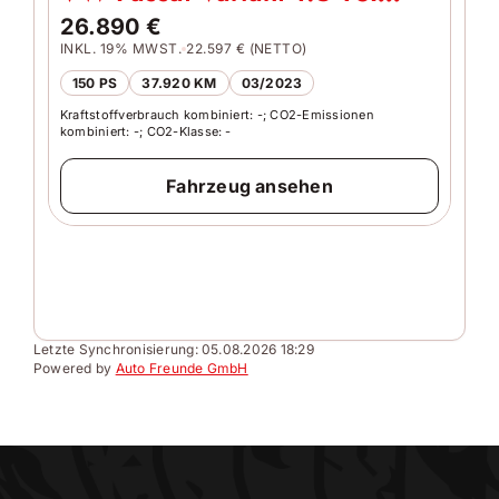
Business DSG LED Navi Ahk
26.890 €
INKL. 19% MWST.
22.597 € (NETTO)
VW
150 PS
37.920 KM
03/2023
Bu
Kraftstoffverbrauch kombiniert: -; CO2-Emissionen
29
kombiniert: -; CO2-Klasse: -
INKL
Fahrzeug ansehen
20
Kraft
kombi
Letzte Synchronisierung:
05.08.2026 18:29
Powered by
Auto Freunde GmbH