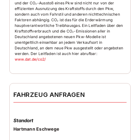
• LED Tagfahrlicht
und der CO₂-Ausstoß eines Pkw sind nicht nur von der
•
LED Heckleuchten
effizienten Ausnutzung des Kraftstoffs durch den Pkw,
sondern auch vom Fahrstil und anderen nichttechnischen
•
LED Nebelscheinwerfer mit Abbiegelicht
Faktoren abhängig. CO₂ ist das für die Erderwärmung
• Scheibenwaschdüsen heizbar
hauptverantwortliche Treibhausgas. Ein Leitfaden über den
• Regensensor
Kraftstoffverbrauch und die CO₂-Emissionen aller in
• Innenspiegel mit Abblendautomatik
Deutschland angebotenen neuen Pkw-Modelle ist
•
Start-/ Stopp-Anlage
unentgeltlich einsehbar an jedem Verkaufsort in
• Müdigkeitserkennungs-Sensor
Deutschland, an dem neue Pkw ausgestellt oder angeboten
werden. Der Leitfaden ist auch hier abrufbar:
•
Mobiltelefon-Schnittstelle Comfort
www.dat.de/co2/
•
kabellose Ladefunktion
•
Sprachsteuerungs-System
• USB
• 12V Steckdose im Kofferraum
•
Dachspoiler
•
Perleffekt-Lackierung
FAHRZEUG ANFRAGEN
•
Diebstahl-Warnanlage mit
Innenraumabsicherung
• Scheiben in Heck und Fond abgedunkelt
• Wärmeschutzverglasung grün getönt
Standort
•
ABS/ESP
Hartmann Eschwege
•
Bremsassistent
•
Anhänger-Stabilisierungs-Programm