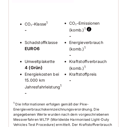
•
Fahrprofilauswahl
•
LM-Felgen 18 Zoll mit Winterbereifung
✓
Automatik Park
•
Sport-Fahrwerk
• Progressivlenkung
✓
Frontsensoren
1
CO₂-Emissionen
CO₂-Klasse
•
Anhängerkupplung (Kugelkopf schwenkbar)
1
-
(komb.)
•
Schließ-/ Startsystem Keyless Access
✓
Heckensensoren
-
•
Top-Sportsitze vorn heizbar
Schadstoffklasse
Energieverbrauch
• Sitze vorn höhenverstellbar
✓
DAB-Radio
EURO6
1
(komb.)
• Lendenwirbelstützen vorn
-
• Isofix
✓
Tuner
Umweltplakette
Kraftstoffverbrauch
• Mittelarmlehne vorn
4 (Grün)
1
(komb.)
•
Klimaautomatik Climatronic 3-Zonen
Energiekosten bei
Kraftstoffpreis
•
Multifunktionslederlenkrad heizbar
15.000 km
-
•
Schaltwippen für DSG
1
•
Digital Cockpit (Instrumentenanzeige digital)
Jahresfahrleistung
• Geschwindigkeits-Begrenzeranlage
-
• elektr. Fensterheber
1
Die Informationen erfolgen gemäß der Pkw-
• Außenspiegel elektr. verstell-/ heiz-/ anklappbar
Energieverbrauchskennzeichnungsverordnung. Die
• Außenspiegel mit autom. Absenkfunktion rechts
angegebenen Werte wurden nach dem vorgeschriebenen
• autom. Fahrlichtschaltung
Messverfahren WLTP (Worldwide Harmonised Light-Duty
• Coming Home / Leaving Home
Vehicles Test Procedure) ermittelt. Der Kraftstoffverbrauch