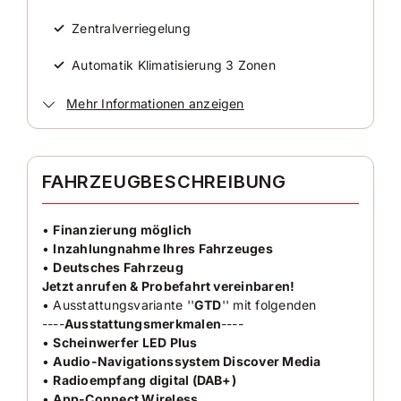
40.630 km
✓
Zentralverriegelung
Erstzulassung
2024-02
✓
Automatik Klimatisierung 3 Zonen
Zustand
✓
Elektrische Außenspiegel
Mehr Informationen anzeigen
Gebraucht
✓
Elektrische Fensterheber
Farbe
✓
ESP
FAHRZEUGBESCHREIBUNG
Schwarz Metallic
✓
Freisprecheinrichtung
Farbe (Hersteller)
•
Finanzierung möglich
Deep Black Perleffekt
✓
•
Inzahlungnahme Ihres Fahrzeuges
Wegfahrsperre
•
Deutsches Fahrzeug
✓
Isofix
Jetzt anrufen & Probefahrt vereinbaren!
AUSSTATTUNG
• Ausstattungsvariante ''
GTD
'' mit folgenden
✓
Multifunktionslenkrad
----
Ausstattungsmerkmalen
----
•
Scheinwerfer LED Plus
Anzahl der Türen
✓
LED-Scheinwerfer
•
Audio-Navigationssystem Discover Media
4/5
•
Radioempfang digital (DAB+)
✓
Servolenkung
•
App-Connect Wireless