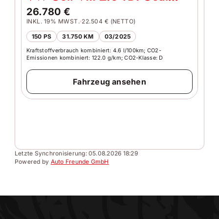
DSG LED Nav Rfk Ahk ACC
26.780 €
INKL. 19% MWST.
22.504 € (NETTO)
VW
150 PS
31.750 KM
03/2025
DS
Kraftstoffverbrauch kombiniert: 4.6 l/100km; CO2-
26
Emissionen kombiniert: 122.0 g/km; CO2-Klasse: D
INKL
Fahrzeug ansehen
150
Kraft
Emiss
Letzte Synchronisierung:
05.08.2026 18:29
Powered by
Auto Freunde GmbH