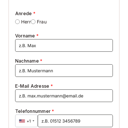
•
Fahrer-/ Beifahrerairbag
•
Beifahrerairbag abschaltbar
Anrede
*
•
Kopf-Airbag-System vorn und hinten
Herr
Frau
•
Seitenairbag vorn
•
Insassen-Schutzsystem
Vorname
*
• Motor 2.0 TDI
• 7-Gang Doppelkupplungsgetriebe DSG
• Euro 6d
• Rußpartikelfilter
•
Ehemaliger Listenneupreis des Herstellers inkl.
Nachname
*
MwSt. 54.374, -- Euro.
Tippfehler, Irrtümer und Änderungen
vorbehalten.
E-Mail Adresse
*
Abschluss einer Gebrauchtwagengarantie gemäß
Bedingungen möglich. Laufzeiten von 12- bis 60
Monaten gegen Aufpreis.
Telefonnummer
*
• Gern unterbreiten wir Ihnen ein individuelles
Finanzierungsangebot nach Ihren Wünschen zu
+1
interessanten Konditionen. Eine Inzahlungnahme