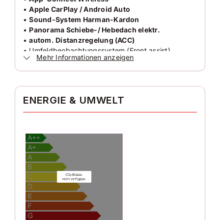
Anzahl Sitzplätze
•
Apple CarPlay / Android Auto
✓
Sportsitze
5
•
Sound-System Harman-Kardon
•
Panorama Schiebe-/ Hebedach elektr.
✓
Traktionskontrolle
Innenfarbe
•
autom. Distanzregelung (ACC)
Grau
• Umfeldbeobachtungssystem (Front assist)
✓
Mehr Informationen anzeigen
Lederlenkrad
• City-Notbremsfunktion
• Fußgängerkennung
Innenausstattung
✓
Reifendruckkontrolle
• Abbiegebremsfunktion und
Alcantara
Ausweichunterstützung
✓
Getönte Scheiben
ENERGIE & UMWELT
•
Parklenkassistent (Park Assist)
Klimatisierung
•
Einparkhilfe vorn und hinten
Automatic climatisation 3 zones
✓
Navigationssystem
•
Rückfahrkamera
• Auspark-Assistent
✓
Bordcomputer
Airbag
• Ausstiegswarnung
Front-, Seiten- und weitere Airbags
•
Verkehrszeichenerkennung (Sign Assist)
✓
Partikelfilter
•
Spurhalteassistent (Lane Assist)
•
Spurwechselassistent (Side Assist)
✓
Trailer Coupling Swiveling
•
Fernlichtregulierung (Light Assist)
• Travel Assist
✓
USB
• Emergency-Assist
•
Design-Paket Exterieur Black Style
✓
Rückfahrkamera