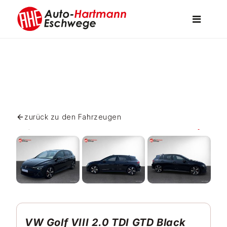
Skip
to
Toggle
content
Navigati
Fahrzeuge
Service
zurück zu den Fahrzeugen
Vermietung
Über uns
Kontakt
VW Golf VIII 2.0 TDI GTD Black