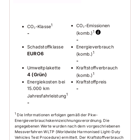
• Mittelarmlehne vorn
•
Dachhimmel schwarz
✓
Rückfahrkamera
• Laderaumboden variabel und herausnehmbar
•
Klimaautomatik 3-Zonen
✓
Automatik Park
1
CO₂-Emissionen
CO₂-Klasse
•
Multifunktionslederlenkrad heizbar
1
-
(komb.)
•
Schaltwippen für DSG
✓
Frontsensoren
-
•
Kombiinstrument digital (virtual cockpit)
Schadstoffklasse
Energieverbrauch
• elektr. Fensterheber vorn und hinten
✓
Heckensensoren
EURO6
1
(komb.)
•
Außenspiegel elektr. verstell-/ heiz-/
-
anklappbar
✓
DAB-Radio
Umweltplakette
Kraftstoffverbrauch
• Außenspiegel rechts mit autom. Absenkfunktion
4 (Grün)
1
(komb.)
✓
•
LED Tagfahrlicht
Tuner
Energiekosten bei
Kraftstoffpreis
•
LED Heckleuchten mit dynamischem Blinklicht
15.000 km
-
•
LED Nebelscheinwerfer
1
• Einschaltautomatik für Fahrlicht
Jahresfahrleistung
•
Coming Home / Leaving Home
-
•
Licht- und Regensensor
1
Die Informationen erfolgen gemäß der Pkw-
• Innenspiegel mit Abblendautomatik
Energieverbrauchskennzeichnungsverordnung. Die
• Winter-Paket
angegebenen Werte wurden nach dem vorgeschriebenen
• Dachreling
Messverfahren WLTP (Worldwide Harmonised Light-Duty
• Müdigkeitserkennungs-Sensor
Vehicles Test Procedure) ermittelt. Der Kraftstoffverbrauch