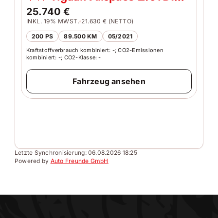
Comfortline 4M Sthzg Ahk
25.740 €
INKL. 19% MWST.
21.630 € (NETTO)
VW
200 PS
89.500 KM
05/2021
Bl
Kraftstoffverbrauch kombiniert: -; CO2-Emissionen
32
kombiniert: -; CO2-Klasse: -
INKL
Fahrzeug ansehen
190
Kraft
kombi
Letzte Synchronisierung:
06.08.2026 18:25
Powered by
Auto Freunde GmbH