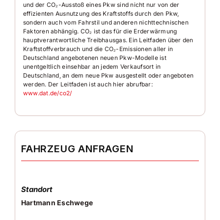
• Umfeldbeobachtungssystem (Front assist)
und der CO₂-Ausstoß eines Pkw sind nicht nur von der
•
City-Notbremsfunktion
effizienten Ausnutzung des Kraftstoffs durch den Pkw,
sondern auch vom Fahrstil und anderen nichttechnischen
• Parkbremse elektr.
Faktoren abhängig. CO₂ ist das für die Erderwärmung
•
Start-/ Stopp-Anlage
hauptverantwortliche Treibhausgas. Ein Leitfaden über den
•
Bluetooth-Schnittstelle mit
Kraftstoffverbrauch und die CO₂-Emissionen aller in
Freisprecheinrichtung
Deutschland angebotenen neuen Pkw-Modelle ist
•
Induktionsladeschale für Smartphone
unentgeltlich einsehbar an jedem Verkaufsort in
•
USB
Deutschland, an dem neue Pkw ausgestellt oder angeboten
werden. Der Leitfaden ist auch hier abrufbar:
• 12V Steckdose vorn
www.dat.de/co2/
•
Scheiben in Heck und Fond abgedunkelt
• Wärmeschutzverglasung
•
ABS/ESP/ASR/ESC
•
Bremsassistent
•
Fahrer-/ Beifahrerairbag
•
Beifahrerairbag abschaltbar
FAHRZEUG ANFRAGEN
•
Kopf-Airbag-System
•
Knieairbag Fahrerseite
•
Seitenairbag
• Motor 2.0 TDI
Standort
• 7-Gang Doppelkupplungsgetriebe DSG
Hartmann Eschwege
• Euro 6d
• Rußpartikelfilter