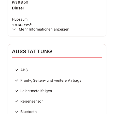
Kraftstoff
Diesel
Hubraum
1.968 cm³
Mehr Informationen anzeigen
Antriebsart
Allradantrieb
AUSSTATTUNG
Zylinder
4
✓
ABS
Karosserieform
Geländewagen
✓
Front-, Seiten- und weitere Airbags
✓
Leichtmetallfelgen
HISTORIE
✓
Regensensor
Kilometerstand
✓
Bluetooth