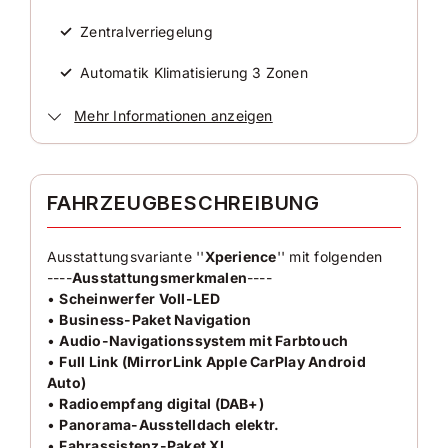
24.850 km
✓
Zentralverriegelung
Erstzulassung
2023-12
✓
Automatik Klimatisierung 3 Zonen
Zustand
✓
Elektrische Außenspiegel
Mehr Informationen anzeigen
Gebraucht
✓
Elektrische Fensterheber
Farbe
✓
ESP
FAHRZEUGBESCHREIBUNG
Rot
✓
Freisprecheinrichtung
Farbe (Hersteller)
Ausstattungsvariante ''
Xperience
'' mit folgenden
Kings-Rot
✓
----
Ausstattungsmerkmalen
Wegfahrsperre
----
•
Scheinwerfer Voll-LED
✓
Isofix
•
Business-Paket Navigation
AUSSTATTUNG
•
Audio-Navigationssystem mit Farbtouch
✓
Multifunktionslenkrad
•
Full Link (MirrorLink Apple CarPlay Android
Auto)
Anzahl der Türen
✓
LED-Scheinwerfer
•
Radioempfang digital (DAB+)
4/5
•
Panorama-Ausstelldach elektr.
✓
Servolenkung
•
Fahrassistenz-Paket XL