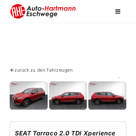
Skip
to
Toggle
content
Navigati
Fahrzeuge
Service
zurück zu den Fahrzeugen
Vermietung
Über uns
Kontakt
SEAT Tarraco 2.0 TDI Xperience